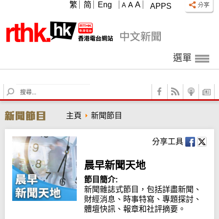
A
繁
简
Eng
A
A
APPS
選單
S
e
a
主頁
新聞節目
r
c
h
分享工具
晨早新聞天地
節目簡介:
新聞雜誌式節目，包括詳盡新聞、
財經消息、時事特寫、專題探討、
體壇快訊、報章和社評摘要。
