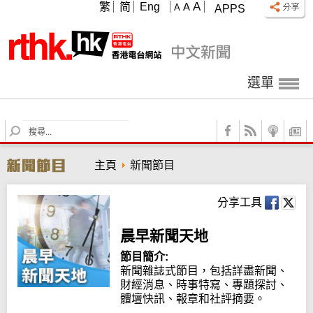
A
繁
简
Eng
A
A
APPS
選單
S
e
a
主頁
新聞節目
r
c
h
分享工具
晨早新聞天地
節目簡介:
新聞雜誌式節目，包括詳盡新聞、
財經消息、時事特寫、專題探討、
體壇快訊、報章和社評摘要。
