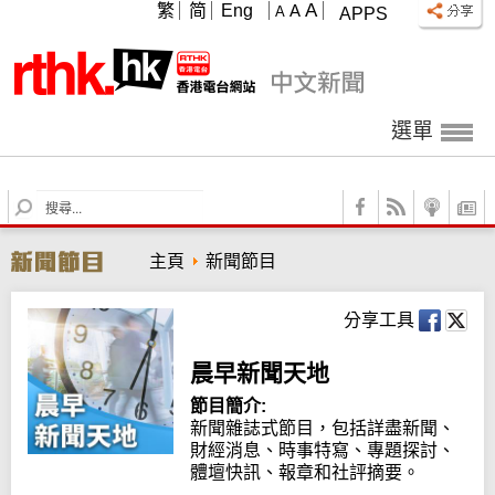
A
繁
简
Eng
A
A
APPS
選單
S
e
a
主頁
新聞節目
r
c
h
分享工具
晨早新聞天地
節目簡介:
新聞雜誌式節目，包括詳盡新聞、
財經消息、時事特寫、專題探討、
體壇快訊、報章和社評摘要。
