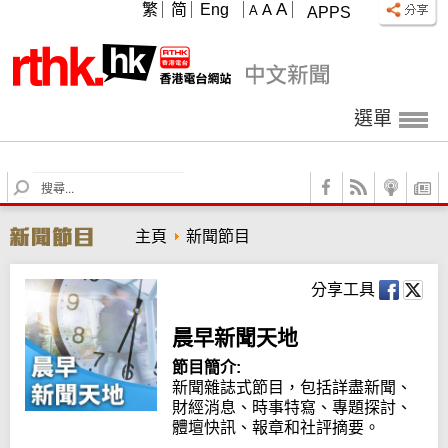
A
繁
简
Eng
A
A
APPS
選單
S
e
a
主頁
新聞節目
r
c
h
分享工具
晨早新聞天地
節目簡介:
新聞雜誌式節目，包括詳盡新聞、
財經消息、時事特寫、專題探討、
體壇快訊、報章和社評摘要。
