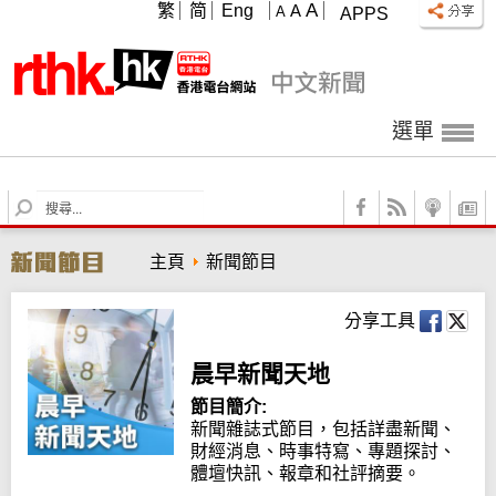
A
繁
简
Eng
A
A
APPS
選單
S
e
a
主頁
新聞節目
r
c
h
分享工具
晨早新聞天地
節目簡介:
新聞雜誌式節目，包括詳盡新聞、
財經消息、時事特寫、專題探討、
體壇快訊、報章和社評摘要。
