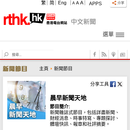
A
繁
简
Eng
A
A
APPS
選單
S
e
a
主頁
新聞節目
r
c
h
分享工具
晨早新聞天地
節目簡介:
新聞雜誌式節目，包括詳盡新聞、
財經消息、時事特寫、專題探討、
體壇快訊、報章和社評摘要。
