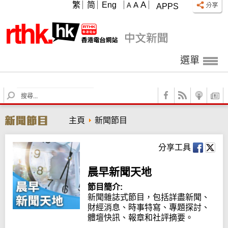
A
繁
简
Eng
A
A
APPS
選單
S
e
a
主頁
新聞節目
r
c
h
分享工具
晨早新聞天地
節目簡介:
新聞雜誌式節目，包括詳盡新聞、
財經消息、時事特寫、專題探討、
體壇快訊、報章和社評摘要。
