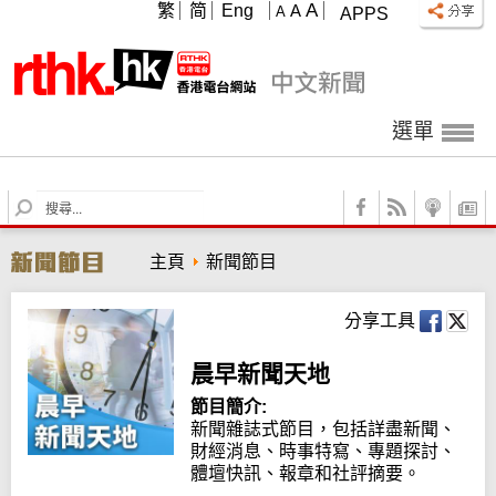
A
繁
简
Eng
A
A
APPS
選單
S
e
a
主頁
新聞節目
r
c
h
分享工具
晨早新聞天地
節目簡介:
新聞雜誌式節目，包括詳盡新聞、
財經消息、時事特寫、專題探討、
體壇快訊、報章和社評摘要。
