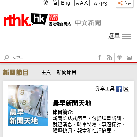
A
繁
简
Eng
A
A
APPS
選單
S
e
a
主頁
新聞節目
r
c
h
分享工具
晨早新聞天地
節目簡介:
新聞雜誌式節目，包括詳盡新聞、
財經消息、時事特寫、專題探討、
體壇快訊、報章和社評摘要。
