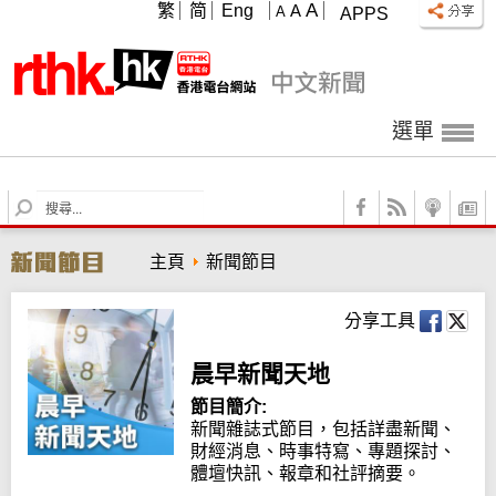
A
繁
简
Eng
A
A
APPS
選單
S
e
a
主頁
新聞節目
r
c
h
分享工具
晨早新聞天地
節目簡介:
新聞雜誌式節目，包括詳盡新聞、
財經消息、時事特寫、專題探討、
體壇快訊、報章和社評摘要。
