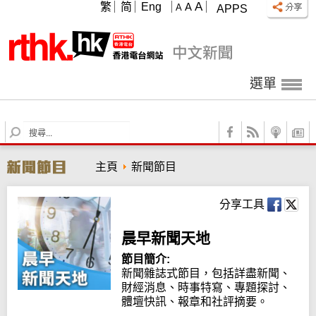
A
繁
简
Eng
A
A
APPS
選單
S
e
a
主頁
新聞節目
r
c
h
分享工具
晨早新聞天地
節目簡介:
新聞雜誌式節目，包括詳盡新聞、
財經消息、時事特寫、專題探討、
體壇快訊、報章和社評摘要。
