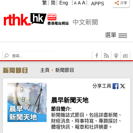
A
繁
简
Eng
A
A
APPS
選單
S
e
a
主頁
新聞節目
r
c
h
分享工具
晨早新聞天地
節目簡介:
新聞雜誌式節目，包括詳盡新聞、
財經消息、時事特寫、專題探討、
體壇快訊、報章和社評摘要。
