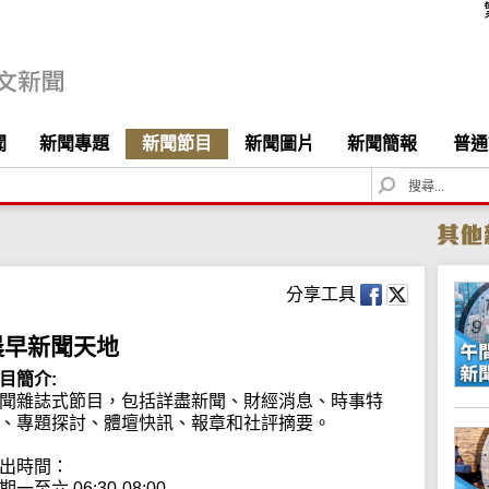
聞
新聞專題
新聞節目
新聞圖片
新聞簡報
普通
S
e
a
r
c
h
分享工具
晨早新聞天地
目簡介:
聞雜誌式節目，包括詳盡新聞、財經消息、時事特
、專題探討、體壇快訊、報章和社評摘要。

出時間：

期一至六 06:30-08:00