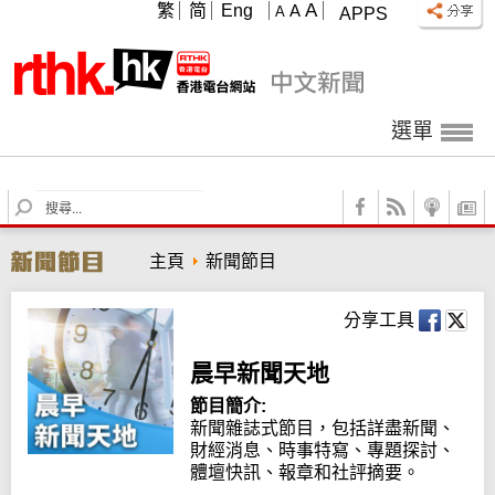
A
繁
简
Eng
A
A
APPS
選單
S
e
a
主頁
新聞節目
r
c
h
分享工具
晨早新聞天地
節目簡介:
新聞雜誌式節目，包括詳盡新聞、
財經消息、時事特寫、專題探討、
體壇快訊、報章和社評摘要。
