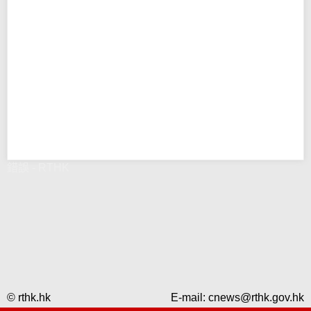
錯誤 - RTHK
© rthk.hk
E-mail:
cnews@rthk.gov.hk