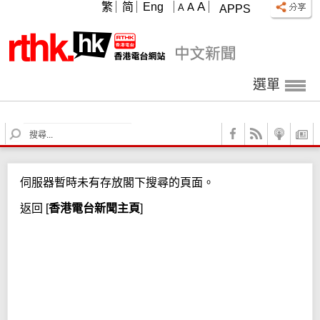
A
繁
简
Eng
A
A
APPS
選單
S
e
a
r
伺服器暫時未有存放閣下搜尋的頁面。
c
h
返回
[
香港電台新聞主頁
]