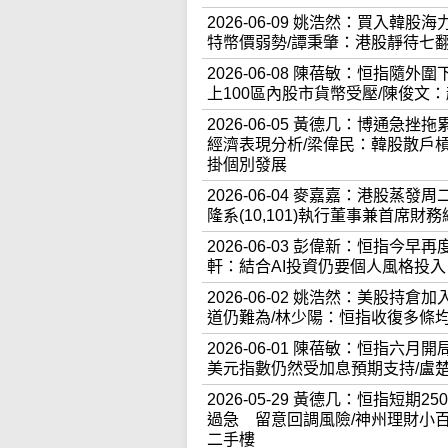
2026-06-09 姚浩然：買入韓
特幣價弱勢/譚秉肇：港股靜待七
2026-06-08 陳蓓敏：恒指
上100區內股市貨幣受壓/陳俊文：
2026-06-05 黃德几：博通急挫
經濟表現分析/梁偉民：韓股散戶槓桿大、
掛個別發展
2026-06-04 麥嘉嘉：港股
隆系(10,101)執行董事兼首席
2026-06-03 彭偉新：恒指今
軒：結合AI投資仍要個人風格投入
2026-06-02 姚浩然：美股持倉
道仍難為/林少陽：恒指收復多條
2026-06-01 陳蓓敏：恒指六
美元指數仍然受加息預期支持/盧
2026-05-29 黃德几：恒指短
過急 留意回調風險/神州理財小
二手樓