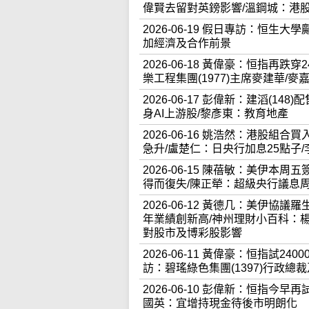
偉賢去留對英鎊影響/溫鋼城：港
2026-06-19 假日專訪：恒
加經濟及合作前景
2026-06-18 黃偉豪：恒指再
樂工程集團(1977)主席麥建華/
2026-06-17 彭偉新：建滔(1
身AI上游股/黎彥東：教育地產
2026-06-16 姚浩然：港股組合
急升/盧楚仁：日央行加息25點子
2026-06-15 陳蓓敏：美伊
得而復失/陳正犖：超級央行議息
2026-06-12 黃德几：美伊協議
年業績創新高/神州理財小百科：楊
對股市及博彩股影響
2026-06-11 黃偉豪：恒指試
訪：碧瑤綠色集團(1397)行政總
2026-06-10 彭偉新：恒指今早
國英：宜增持現金待後市明朗化