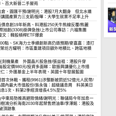
市、百大新晉二手屋苑
體股挾淡倉、圓匯干預/謝明光：港股7月大翻身 但北水連
研講國產算力三支箭/殷暉：大學生就業不足率上升
息後長債息創19年新高、料港股250天牛熊線反覆/熊麗
際旭創(3308)掛牌急挫/上市公司專訪：六福集團
陳俊文：韓股槓桿ETF爆倉
破25700點、SK海力士季績創新高仍遜預期/麥嘉嘉：渣打
械人/萊坊方耀明：市區重建項目額外地積比、跨區地積
DUV光刻機量產 外圍晶片股急挫/張益祖：港股升穿
8)每股定價980元/投資多面睇：歐振興講優化上市措
楚仁：外匯基金上半年表現、英國十年發展藍圖
星期首次休戰、攜程(9961)涉壟斷被罰近52億元人民幣/
為國內最大市值股份/吳永強：超級議息周 料英美日
息1次、料第2季經濟增長4.5%至5%
新關稅及中東局勢推高避險情緒/謝明光：聯儲局今年加息一
樹鴻分析海南2030年起禁售燃油車/李澤銘：港股及
破頂跡象