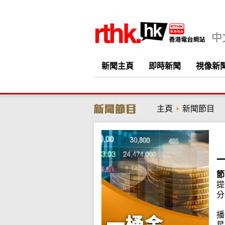
新聞主頁
即時新聞
視像新
主頁
新聞節目
節
提
分
播
星