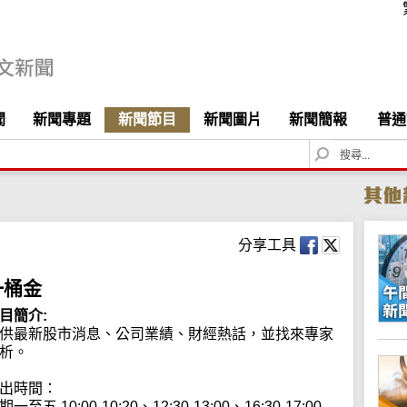
聞
新聞專題
新聞節目
新聞圖片
新聞簡報
普通
S
e
a
r
c
h
分享工具
一桶金
目簡介:
供最新股市消息、公司業績、財經熱話，並找來專家
析。

出時間：

期一至五 10:00-10:20、12:30-13:00、16:30-17:00