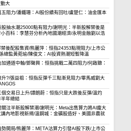
波動大
制二萬五阻力/潘鐵珊：AI股份續有回吐/盧楚仁：油金匯本
對半新股抽水潮25000點有阻力/謝明光：半新股解禁後是
財小百科：李慧芬分析內地國潮經濟/永明金融劉以浩
13)解禁後配股集資/熊麗萍：恒指24353點現阻力/上市公
關係總監黃菀瑜/陳俊文：AI投資熱潮短暫降溫
重上保力加通道中軸/鄧聲興：恒指挑戰二萬四阻力/何啟聰：
月四連升?/張益祖：恒指反彈千三點漸見阻力/畢馬威劉大
NGOS
七月第三個交易日上升/譚朗蔚：恒指只是大跌後反彈/溫灼
市半年總結
年仍需關注半新股解禁潮/謝明光：Meta出售算力將AI龐大
文講內地影視新規/溫鋼城：金礦股造好、美國非農就
半年強勢開局/熊麗萍：META沽算力引發AI股下跌/上市公