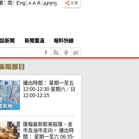
A
繁
简
Eng
A
A
APPS
話新聞
新聞重溫
報料快線
播出時間： 星期一至五
12:00-12:30 星期六／日
12:00-12:15
匯報最新歐美股匯、金
市及油市走向。 播出時
間： 星期一至六 06:35-