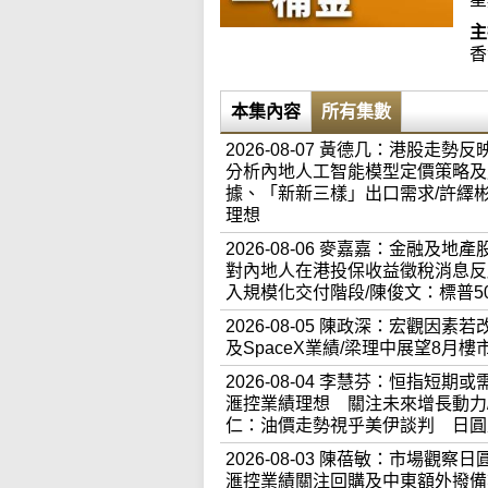
主
香
本集內容
所有集數
2026-08-07 黃德几：港股
分析內地人工智能模型定價策略及
據、「新新三樣」出口需求/許繹
理想
2026-08-06 麥嘉嘉：金融
對內地人在港投保收益徵稅消息反應
入規模化交付階段/陳俊文：標普5
2026-08-05 陳政深：宏觀
及SpaceX業績/梁理中展望8月
2026-08-04 李慧芬：恒指
滙控業績理想 關注未來增長動力
仁：油價走勢視乎美伊談判 日圓
2026-08-03 陳蓓敏：市場觀
滙控業績關注回購及中東額外撥備