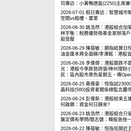
司專訪：小黃鴨德盈(2250)主席
2026-07-01 假日專訪：智慧
空間vs租樓、置業
2026-06-30 姚浩然：港股組合
林宇衡：稅務優勢吸基金家辦落戶香
股受壓
2026-06-29 陳蓓敏：期指
油金匯本周全面睇/李澤銘：港股宜
2026-06-26 李偉傑：港股跟
光：港股今季跌勢誇張/神州理財
民：區內股市黑色星期五、傳Open
2026-06-25 黃偉豪：恒指試
晶科技(580)投資者關係總監吉
2026-06-24 彭偉新：港股
何啟聰：資金何日歸來?
2026-06-23 姚浩然：港股組
盤定價有學問/簡志健：韓股急挫
2026-06-22 陳蓓敏：恒指低開