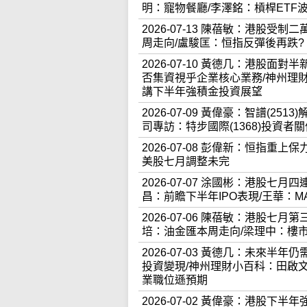
明：寵物餐廳/李澤銘：槓桿ETF
2026-07-13 陳蓓敏：港股受
周走向/盧駿匡：恒指反彈後再跌?
2026-07-10 黃德几：港股面
否集資視乎企業核心業務/神州理
講下半年強積金投資展望
2026-07-09 黃偉豪：智譜(25
司專訪：特步國際(1368)投資者
2026-07-08 彭偉新：恒指
美股七月調整未完
2026-07-07 涂國彬：港股七
昌：前瞻下半年IPO表現/王華：MA
2026-07-06 陳蓓敏：港股
培：油金匯本周走向/梁理中：樓
2026-07-03 黃德几：未來半
投資變現/神州理財小百科：田啟
業職位遜預期
2026-07-02 黃偉豪：港股下