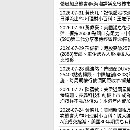
儲局加息機會/陳海潮講議息後樓
2026-07-31 黃德几：記憶
日淨流出/神州理財小百科：王逸
2026-07-30 黃偉豪：美國議
萍：恒指26000點關口有阻力、中
(590)第二代分享家傳經營理念/
2026-07-29 彭偉新：港股突
(2888)業績、車企跨界人形機
比轉移
2026-07-28 姚浩然：傳國產
25400點後轉跌、中際旭創(330
施、每周期權行使價間距收窄/盧
2026-07-27 陳蓓敏：美伊近兩
潘鐵珊：長鑫科技科創板上市 成
均按兵不動/林俊泓：本港年內或加
2026-07-24 黃德几：美國
次機會大/神州理財小百科：城大鍾
A股成交縮減、美國30年期債息有