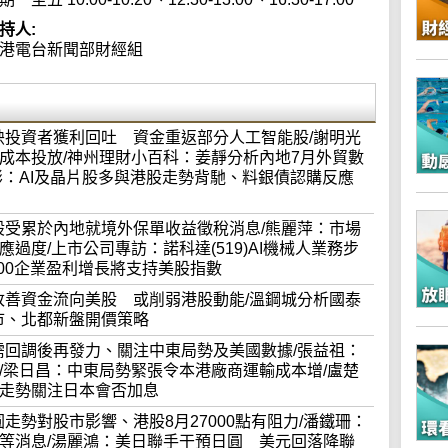
持人:
港電台新聞部財經組
走勢反映投資者獲利回吐 資金重返部分人工智能股/謝明光
成本投放/神州理財小百科：姜靜分析內地7月外貿數
彬：AI及晶片股多與港股走勢背馳、料銀債認購反應
及地產股受累於內地就境外保單收益徵稅消息/熊麗萍：市場
過度/上市公司專訪：諾科達(519)AI機械人業務步
00企業盈利增長將支持美股指數
因素若改善資金流向美股 或削弱港股動能/溫鋼城分析國泰
樓市、北都新盤開價策略
短期或需回調後再發力、關注中東局勢及美國數據/張益祖：
/梁日昌：中東局勢緊張令本港廠商運輸成本增/盧楚
走勢關注日本會否加息
察日圓走勢對股市影響、港股8月27000點有阻力/潘鐵珊：
等消息/湯麗鴻：美日聯手干預日圓 美元回落降聯