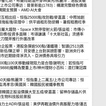
需要更多催化劑、布蘭特期油升穿96美元/熊麗萍：港股突破
)破頂/上市公司專訪：晉景新能(1783)：構建完整綠色價值
I上調開支預算、AMD AI大會
I大模型互相出招、恒指25000點攻防戰/麥嘉嘉：中際旭創
、光模塊板塊/梁理中：供平過租形勢逆轉、暑假租務旺季
易時段屬大趨勢、Space X煞停發射火箭/張益祖：市傳小
貨量目標/投資多面睇：岑頌謙講「十大新社區」流通率
大刀闊斧推行外匯改革
持央企股票、港股急彈逾500點/潘鐵珊：智譜(2513)跌
)創上市新低/陳正犖：貝安德上台對英鎊影響、歐洲央行本
債市近期錄得淨流入、亞洲債券具吸引力
25300點100天移動線現阻力是合理/謝明光：若恒指可
(9888)擬轉為雙重上市/神州理財小百科：渣打陳冠霖
J重上50天線/熊麗萍：恒指重上二萬五/上市公司專訪：恒
總監馮孝忠/黃國英：韓國股民被鐵拳教育
士ADR跟韓國正股溢價擴大至五成/麥嘉嘉：留神存儲晶片供
地生物科技股前景股
合加海力士ADR/張益祖：美伊再戰油價升高脹壓力增/潘志