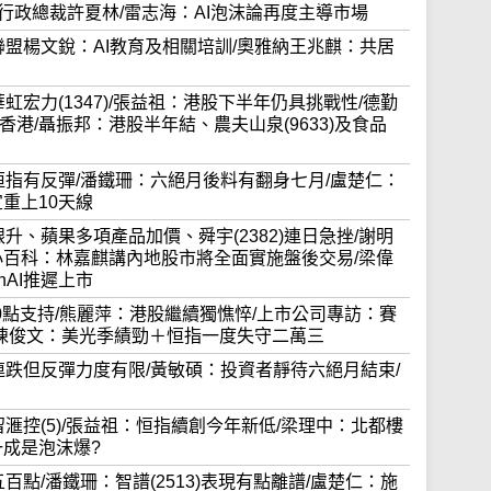
兼行政總裁許夏林/雷志海：AI泡沫論再度主導市場
城市聯盟楊文銳：AI教育及相關培訓/奧雅納王兆麒：共居
加華虹宏力(1347)/張益祖：港股下半年仍具挑戰性/德勤
港/聶振邦：港股半年結、農夫山泉(9633)及食品
結算日恒指有反彈/潘鐵珊：六絕月後料有翻身七月/盧楚仁：
重上10天線
跌不跟升、蘋果多項產品加價、舜宇(2382)連日急挫/謝明
小百科：林嘉麒講內地股市將全面實施盤後交易/梁偉
AI推遲上市
23000點支持/熊麗萍：港股繼續獨憔悴/上市公司專訪：賽
慶/陳俊文：美光季績勁＋恒指一度失守二萬三
結束五連跌但反彈力度有限/黃敏碩：投資者靜待六絕月結束/
合只留滙控(5)/張益祖：恒指續創今年新低/梁理中：北都樓
一成是泡沫爆?
近五百點/潘鐵珊：智譜(2513)表現有點離譜/盧楚仁：施