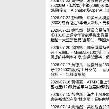
2026-07-23 黃偉豪：港股
25200點、滙控(5)中銀(2388
鏈/陳俊文：Alphabet及OpenA
2026-07-22 彭偉新：中美A
(3308)成香港近7年最大新股
2026-07-21 姚浩然：延長交
米(1810)上調今年智能手機出
超越十大藍籌屋苑/盧楚仁：韓國
2026-07-20 涂國彬：國家隊增
破千元關口、MiniMax(100
周或維持利率不變/富達彭添裕：
2026-07-17 黃德几：恒指升至
守住24500點仍有上升空間 百度
分析下半年經濟形勢
2026-07-16 黃偉豪：ATMX
基地產(12)執行董事兼首席財務
2026-07-15 彭偉新：海力
應失衡情況有變/林少陽：看好內
2026-07-14 姚浩然：美股組