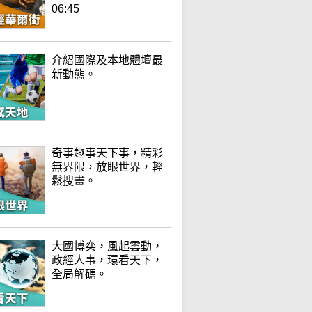
06:45
介紹國際及本地體壇最
新動態。
奇事趣事天下事，精彩
無界限，放眼世界，輕
鬆搜畫。
大國博奕，風起雲動，
政經人事，環看天下，
全局解碼。