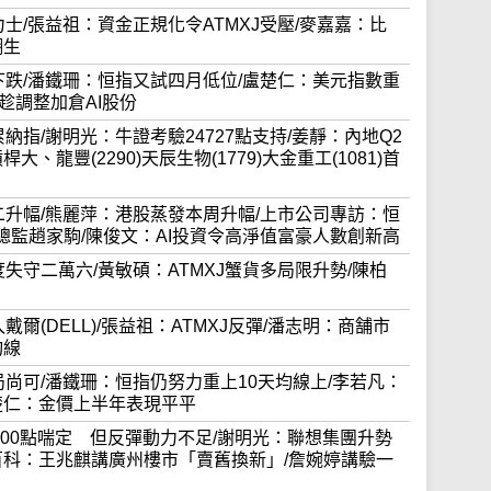
股海力士/張益祖：資金正規化令ATMXJ受壓/麥嘉嘉：比
翻生
隨外圍下跌/潘鐵珊：恒指又試四月低位/盧楚仁：美元指數重
趁調整加倉AI股份
拖累納指/謝明光：牛證考驗24727點支持/姜靜：內地Q2
龍豐(2290)天辰生物(1779)大金重工(1081)首
蒸發周二升幅/熊麗萍：港股蒸發本周升幅/上市公司專訪：恒
財務總監趙家駒/陳俊文：AI投資令高淨值富豪人數創新高
早再度失守二萬六/黃敏碩：ATMXJ蟹貨多局限升勢/陳柏
加入戴爾(DELL)/張益祖：ATMXJ反彈/潘志明：商舗市
均線
月開局尚可/潘鐵珊：恒指仍努力重上10天均線上/李若凡：
楚仁：金價上半年表現平平
期25000點喘定 但反彈動力不足/謝明光：聯想集團升勢
百科：王兆麒講廣州樓市「賣舊換新」/詹婉婷講驗一