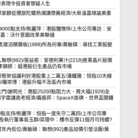
股表現令投資者懷疑人生
生大學鄺家麒從爆旋陀螺熱潮講懷舊經濟/大新溫嘉煒論美墨
跌穿24000點支持/熊麗萍：港股獨憔悴/上市公司專訪：安
麥嘉嘉：沃什意圖改革美聯儲
48)配售建滔積層板(1888)所為何事/黃敏碩：尋找工業股變
買入聯想(992)/張益祖：安德利果汁(2218)進軍晶片股價
/李錦妍：弱港股衍生產品仍有市場
本周五簽框架協議利好港股重上二萬五/潘鐵珊：恒指10天線
周/羅崇博：港股升幅不及區內市場
羅生門/謝明光：港股25200點阻力大、周大福(1929)全
宇霆講高考經濟/聶振邦：SpaceX掛牌、世界盃開鑼
24000點支持/熊麗萍：恒指一度失守二萬四/上市公司專
裁及執行董事吳玉群/梁理中：樓市反彈11個月可持續?
再試年內低位/黃敏碩：聯想(992)產品加價引發沽壓/黃