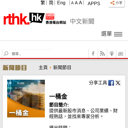
A
繁
简
Eng
A
A
APPS
選單
S
e
a
主頁
新聞節目
r
c
h
分享工具
一桶金
節目簡介:
提供最新股市消息、公司業績、財
經熱話，並找來專家分析。

播出時間：
