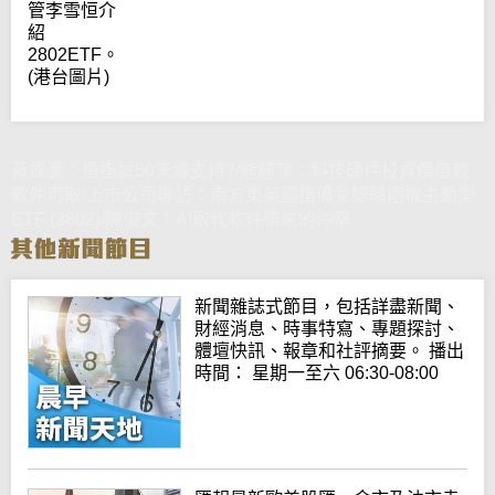
管李雪恒介
紹
2802ETF。
(港台圖片)
黃偉豪：恒指試50天線支持?/熊麗萍：科技硬件投資價值較
軟件可取/上市公司專訪：南方東英國指備兌認購期權主動型
ETF (2802)/陳俊文：AI取代軟件帶來的沖擊
新聞雜誌式節目，包括詳盡新聞、
財經消息、時事特寫、專題探討、
體壇快訊、報章和社評摘要。 播出
時間： 星期一至六 06:30-08:00