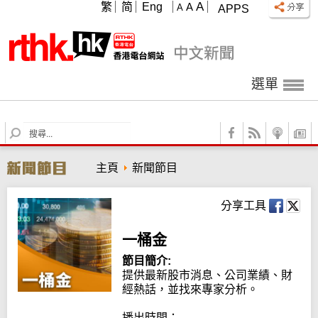
A
繁
简
Eng
A
A
APPS
選單
S
e
a
主頁
新聞節目
r
c
h
分享工具
一桶金
節目簡介:
提供最新股市消息、公司業績、財
經熱話，並找來專家分析。

播出時間：
