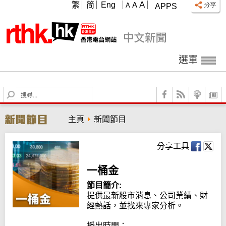
A
繁
简
Eng
A
A
APPS
選單
S
e
a
主頁
新聞節目
r
c
h
分享工具
一桶金
節目簡介:
提供最新股市消息、公司業績、財
經熱話，並找來專家分析。

播出時間：
