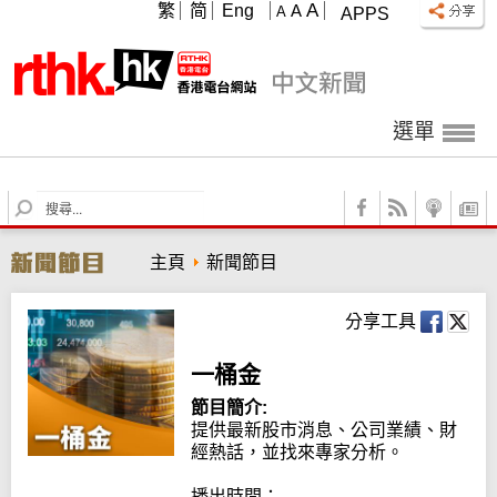
A
繁
简
Eng
A
A
APPS
選單
S
e
a
主頁
新聞節目
r
c
h
分享工具
一桶金
節目簡介:
提供最新股市消息、公司業績、財
經熱話，並找來專家分析。

播出時間：
