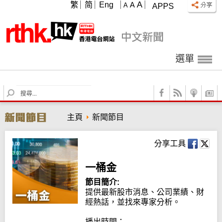
A
繁
简
Eng
A
A
APPS
選單
S
e
a
主頁
新聞節目
r
c
h
分享工具
一桶金
節目簡介:
提供最新股市消息、公司業績、財
經熱話，並找來專家分析。

播出時間：
