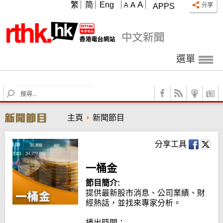
A
繁
简
Eng
A
A
APPS
選單
S
e
a
主頁
新聞節目
r
c
h
分享工具
一桶金
節目簡介:
提供最新股市消息、公司業績、財
經熱話，並找來專家分析。

播出時間：
