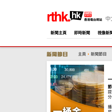
新聞主頁
即時新聞
視像新
主頁
新聞節目
節
提
分
播
星