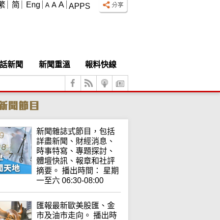
A
繁
简
Eng
A
A
APPS
話新聞
新聞重溫
報料快線
新聞雜誌式節目，包括
詳盡新聞、財經消息、
時事特寫、專題探討、
體壇快訊、報章和社評
摘要。 播出時間： 星期
一至六 06:30-08:00
匯報最新歐美股匯、金
市及油市走向。 播出時