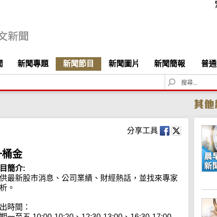
聞
新聞專題
新聞節目
新聞圖片
新聞簡報
普通
S
e
a
r
c
h
分享工具
一桶金
目簡介:
供最新股市消息、公司業績、財經熱話，並找來專家
析。

出時間：

期一至五 10:00-10:20、12:30-13:00、16:30-17:00