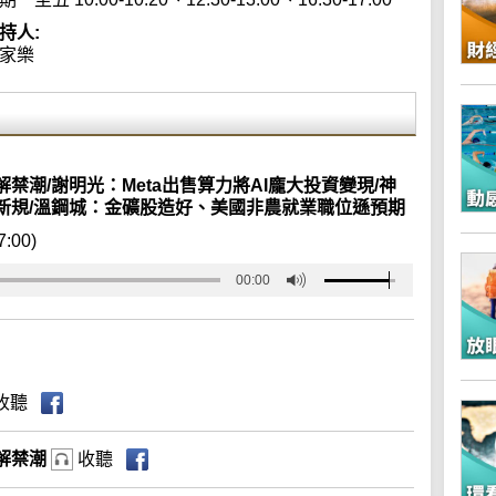
持人:
家樂
潮/謝明光：Meta出售算力將AI龐大投資變現/神
新規/溫鋼城：金礦股造好、美國非農就業職位遜預期
7:00)
00:00
收聽
解禁潮
收聽