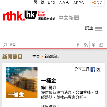
A
繁
简
Eng
A
A
APPS
選單
S
e
a
主頁
新聞節目
r
c
h
分享工具
一桶金
節目簡介:
提供最新股市消息、公司業績、財
經熱話，並找來專家分析。

播出時間：
