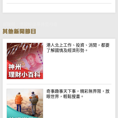
鄧聲興：港股好淡爭持至月底
港人北上工作、投資、消閒，都要
了解國情及經濟形勢。
奇事趣事天下事，精彩無界限，放
眼世界，輕鬆搜畫。