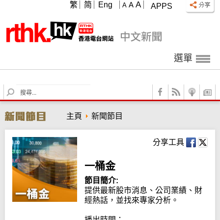
A
繁
简
Eng
A
A
APPS
選單
S
e
a
主頁
新聞節目
r
c
h
分享工具
一桶金
節目簡介:
提供最新股市消息、公司業績、財
經熱話，並找來專家分析。

播出時間：
