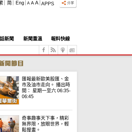
A
繁
简
Eng
A
A
APPS
話新聞
新聞重溫
報料快線
匯報最新歐美股匯、金
市及油市走向。 播出時
間： 星期一至六 06:35-
06:45
奇事趣事天下事，精彩
無界限，放眼世界，輕
鬆搜畫。