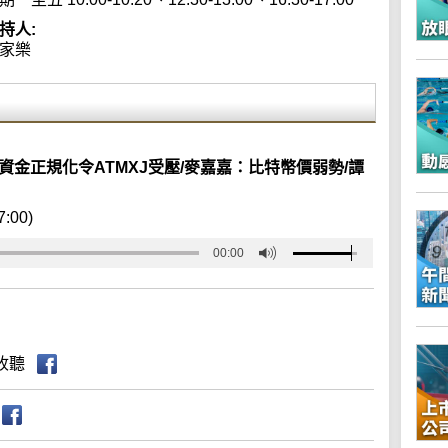
持人:
家樂
資金正規化令ATMXJ受壓/麥嘉嘉：比特幣價弱勢/譚
7:00)
00:00
收聽