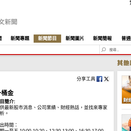
聞
新聞專題
新聞節目
新聞圖片
新聞簡報
普通
S
e
a
r
c
h
分享工具
一桶金
目簡介:
供最新股市消息、公司業績、財經熱話，並找來專家
析。

出時間：

期一至五 10:00-10:20、12:30-13:00、16:30-17:00