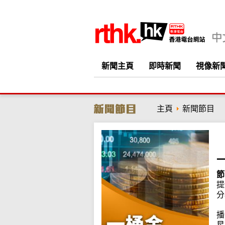
新聞主頁
即時新聞
視像新
主頁
新聞節目
節
提
分
播
星