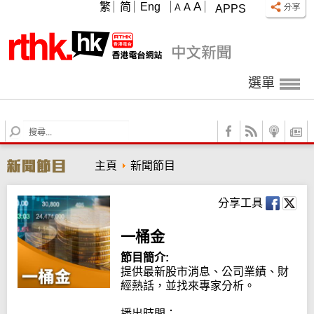
A
繁
简
Eng
A
A
APPS
選單
S
e
a
主頁
新聞節目
r
c
h
分享工具
一桶金
節目簡介:
提供最新股市消息、公司業績、財
經熱話，並找來專家分析。

播出時間：
