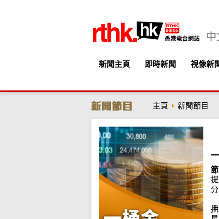
新聞主頁
即時新聞
視像新
主頁
新聞節目
節
提
分
播
星