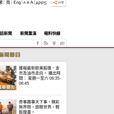
A
繁
简
Eng
A
A
APPS
話新聞
新聞重溫
報料快線
匯報最新歐美股匯、金
市及油市走向。 播出時
間： 星期一至六 06:35-
06:45
奇事趣事天下事，精彩
無界限，放眼世界，輕
鬆搜畫。