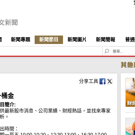
聞
新聞專題
新聞節目
新聞圖片
新聞簡報
普通
S
e
a
r
c
h
分享工具
一桶金
目簡介:
供最新股市消息、公司業績、財經熱話，並找來專家
析。

出時間：

期一至五 10:00-10:20、12:30-13:00、16:30-17:00