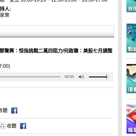
持人:
家樂
/鄧聲興：恒指挑戰二萬四阻力/何啟聰：美股七月調整
7:00)
00:00
收聽
收聽