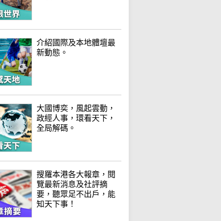
介紹國際及本地體壇最
新動態。
大國博奕，風起雲動，
政經人事，環看天下，
全局解碼。
搜羅本港各大報章，閱
覽最新消息及社評摘
要，聽眾足不出戶，能
知天下事！