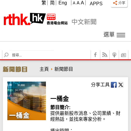
A
繁
简
Eng
A
A
APPS
選單
S
e
a
主頁
新聞節目
r
c
h
分享工具
一桶金
節目簡介:
提供最新股市消息、公司業績、財
經熱話，並找來專家分析。

播出時間：
