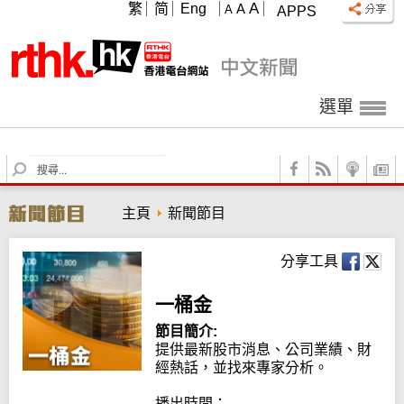
A
繁
简
Eng
A
A
APPS
選單
S
e
a
主頁
新聞節目
r
c
h
分享工具
一桶金
節目簡介:
提供最新股市消息、公司業績、財
經熱話，並找來專家分析。

播出時間：
