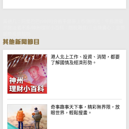
黃德几：阿里巴巴(9988)分拆平頭哥上市/謝明光：牛熊證顯
示做淡者不多/神州理財小百科：關稅難民/三省陳書心：金幣
銀幣投資趨勢
港人北上工作、投資、消閒，都要
了解國情及經濟形勢。
奇事趣事天下事，精彩無界限，放
眼世界，輕鬆搜畫。