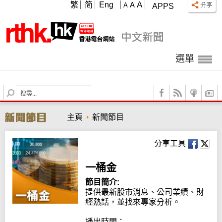
A
繁
简
Eng
A
A
APPS
選單
S
e
a
主頁
新聞節目
r
c
h
分享工具
一桶金
節目簡介:
提供最新股市消息、公司業績、財
經熱話，並找來專家分析。

播出時間：
