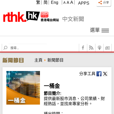
A
繁
简
Eng
A
A
APPS
選單
S
e
a
主頁
新聞節目
r
c
h
分享工具
一桶金
節目簡介:
提供最新股市消息、公司業績、財
經熱話，並找來專家分析。

播出時間：
