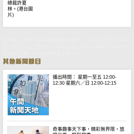
總裁許夏
林。(港台圖
片)
黃偉豪：港股下半年強勢開局/熊麗萍：META沽算力引發AI
股下跌/上市公司專訪：小黃鴨德盈(2250)主席兼行政總裁許
夏林/雷志海：AI泡沫論再度主導市場
播出時間： 星期一至五 12:00-
12:30 星期六／日 12:00-12:15
奇事趣事天下事，精彩無界限，放