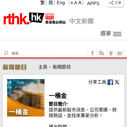
A
繁
简
Eng
A
A
APPS
選單
S
e
a
主頁
新聞節目
r
c
h
分享工具
一桶金
節目簡介:
提供最新股市消息、公司業績、財
經熱話，並找來專家分析。

播出時間：
