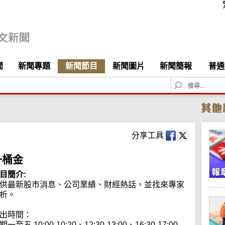
聞
新聞專題
新聞節目
新聞圖片
新聞簡報
普通
S
e
a
r
c
h
分享工具
一桶金
目簡介:
供最新股市消息、公司業績、財經熱話，並找來專家
析。

出時間：

期一至五 10:00-10:20、12:30-13:00、16:30-17:00