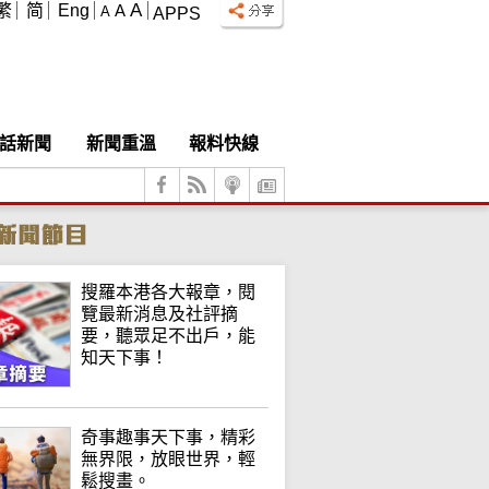
A
繁
简
Eng
A
A
APPS
話新聞
新聞重溫
報料快線
搜羅本港各大報章，閱
覽最新消息及社評摘
要，聽眾足不出戶，能
知天下事！
奇事趣事天下事，精彩
無界限，放眼世界，輕
鬆搜畫。