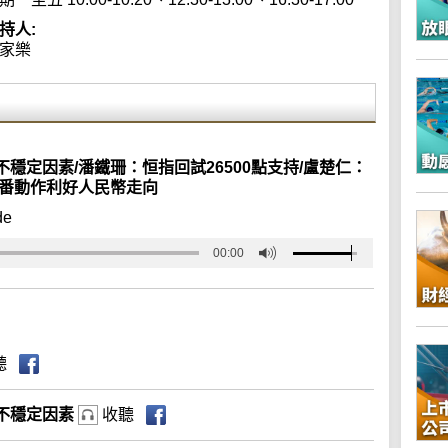
持人:
家樂
穩定因素/潘鐵珊：恒指回試26500點支持/盧楚仁：
連番動作利好人民幣走向
de
00:00
聽
不穩定因素
收聽