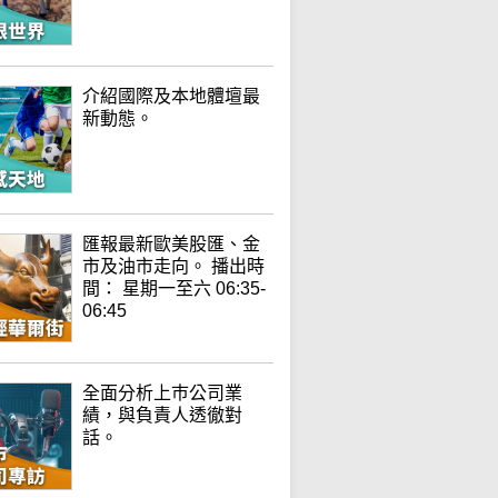
介紹國際及本地體壇最
新動態。
匯報最新歐美股匯、金
市及油市走向。 播出時
間： 星期一至六 06:35-
06:45
全面分析上巿公司業
績，與負責人透徹對
話。