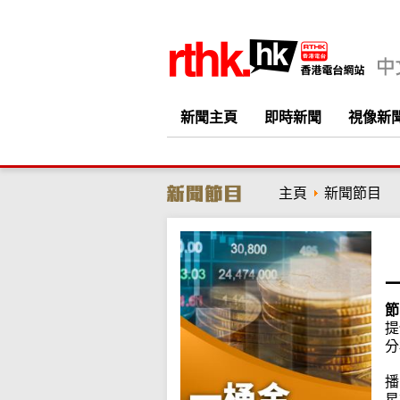
新聞主頁
即時新聞
視像新
主頁
新聞節目
節
提
分
播
星