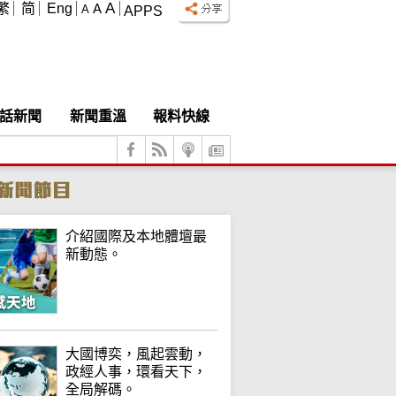
A
繁
简
Eng
A
A
APPS
話新聞
新聞重溫
報料快線
介紹國際及本地體壇最
新動態。
大國博奕，風起雲動，
政經人事，環看天下，
全局解碼。