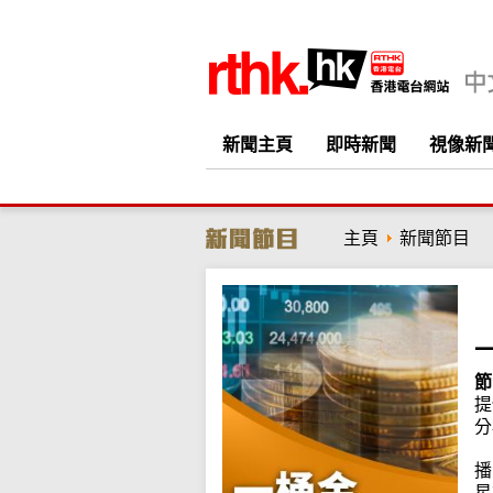
新聞主頁
即時新聞
視像新
主頁
新聞節目
節
提
分
播
星