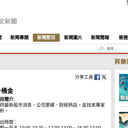
聞
新聞專題
新聞節目
新聞圖片
新聞簡報
普通
S
e
a
r
c
h
分享工具
一桶金
目簡介:
供最新股市消息、公司業績、財經熱話，並找來專家
析。

出時間：

期一至五 10:00-10:20、12:30-13:00、16:30-17:00