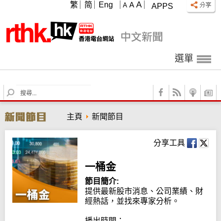
A
繁
简
Eng
A
A
APPS
選單
S
e
a
主頁
新聞節目
r
c
h
分享工具
一桶金
節目簡介:
提供最新股市消息、公司業績、財
經熱話，並找來專家分析。

播出時間：
