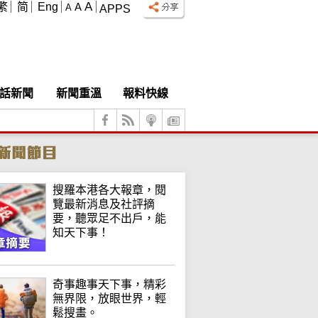
A
繁
简
Eng
A
A
APPS
話新聞
新聞重溫
報料快線
搜羅本港各大報章，閱
覽最新消息及社評摘
要，聽眾足不出戶，能
知天下事！
奇事趣事天下事，精彩
無界限，放眼世界，輕
鬆搜畫。