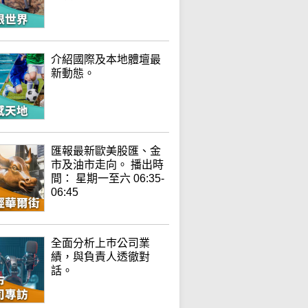
介紹國際及本地體壇最
新動態。
匯報最新歐美股匯、金
市及油市走向。 播出時
間： 星期一至六 06:35-
06:45
全面分析上巿公司業
績，與負責人透徹對
話。