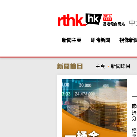
新聞主頁
即時新聞
視像新
主頁
新聞節目
節
提
分
播
星