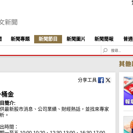
聞
新聞專題
新聞節目
新聞圖片
新聞簡報
普通
S
e
a
r
c
h
分享工具
一桶金
目簡介:
供最新股市消息、公司業績、財經熱話，並找來專家
析。

出時間：

期一至五 10:00-10:20、12:30-13:00、16:30-17:00