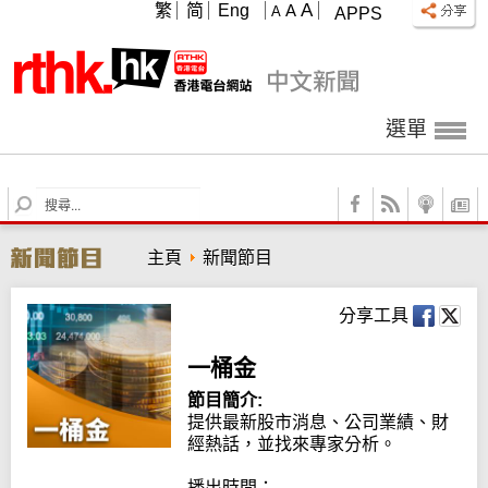
A
繁
简
Eng
A
A
APPS
選單
S
e
a
主頁
新聞節目
r
c
h
分享工具
一桶金
節目簡介:
提供最新股市消息、公司業績、財
經熱話，並找來專家分析。

播出時間：
