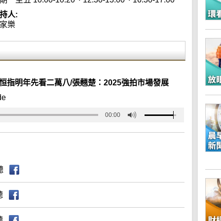
持人:
家樂
恒指明年先看二萬八/張翹楚：2025強拍市場發展
de
00:00
聽
聽
聽