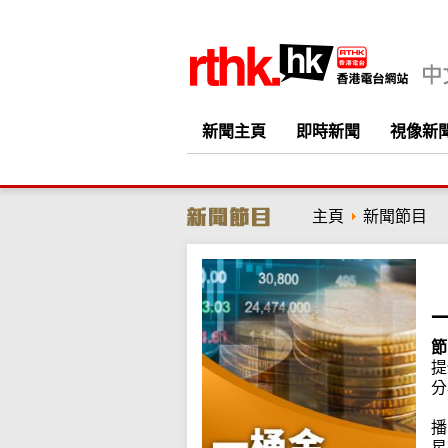
新聞主頁
即時新聞
視像新
主頁
新聞節目
節
提
分
播
星