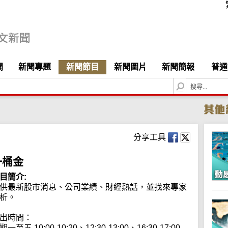
聞
新聞專題
新聞節目
新聞圖片
新聞簡報
普通
S
e
a
r
c
h
分享工具
一桶金
目簡介:
供最新股市消息、公司業績、財經熱話，並找來專家
析。

出時間：

期一至五 10:00-10:20、12:30-13:00、16:30-17:00