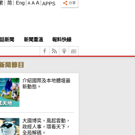
A
繁
简
Eng
A
A
APPS
話新聞
新聞重溫
報料快線
介紹國際及本地體壇最
新動態。
大國博奕，風起雲動，
政經人事，環看天下，
全局解碼。