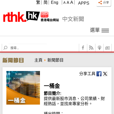
A
繁
简
Eng
A
A
APPS
選單
S
e
a
主頁
新聞節目
r
c
h
分享工具
一桶金
節目簡介:
提供最新股市消息、公司業績、財
經熱話，並找來專家分析。

播出時間：
