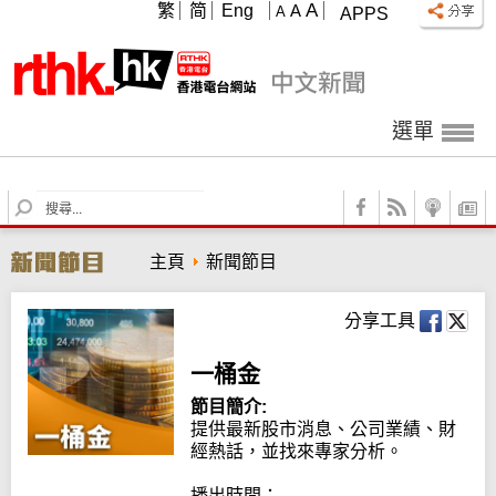
A
繁
简
Eng
A
A
APPS
選單
S
e
a
主頁
新聞節目
r
c
h
分享工具
一桶金
節目簡介:
提供最新股市消息、公司業績、財
經熱話，並找來專家分析。

播出時間：
