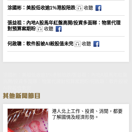
涂國彬：美股低收逾1%港股陪跌
收聽
張益祖：內地A股馬年紅盤高開/投資多面睇：物業代理
對預算案期盼
收聽
何啟聰：軟件股被AI殺股值未完
收聽
涂國彬：美股低收逾1%港股陪跌/張益祖：內地A股馬年紅盤
高開/投資多面睇：物業代理對預算案期盼/何啟聰：軟件股被
AI殺股值未完
港人北上工作、投資、消閒，都要
了解國情及經濟形勢。