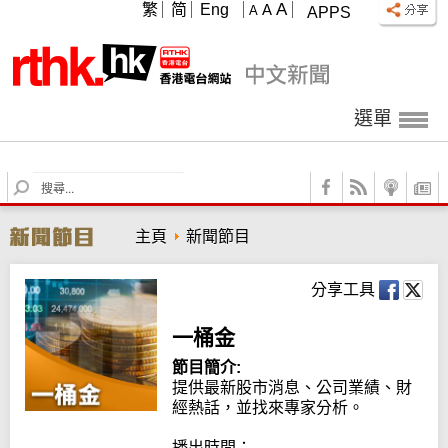
A
繁
简
Eng
A
A
APPS
選單
S
e
a
主頁
新聞節目
r
c
h
分享工具
一桶金
節目簡介:
提供最新股市消息、公司業績、財
經熱話，並找來專家分析。

播出時間：
