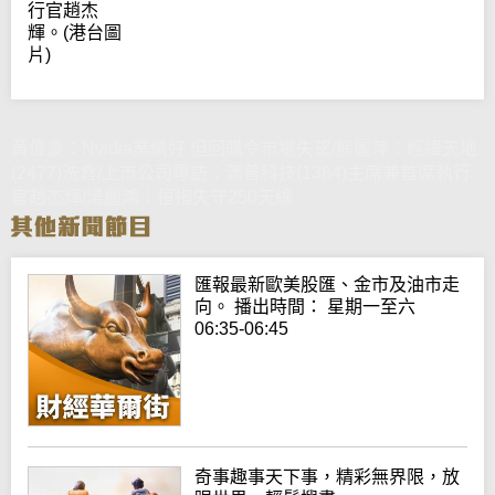
行官趙杰
輝。(港台圖
片)
黃偉豪：Nvidia業績好 但回購令市場失望/熊麗萍：經緯天地
(2477)洗倉/上市公司專訪：滴普科技(1384)主席兼首席執行
官趙杰輝/湯麗鴻：恒指失守250天線
匯報最新歐美股匯、金市及油市走
向。 播出時間： 星期一至六
06:35-06:45
奇事趣事天下事，精彩無界限，放