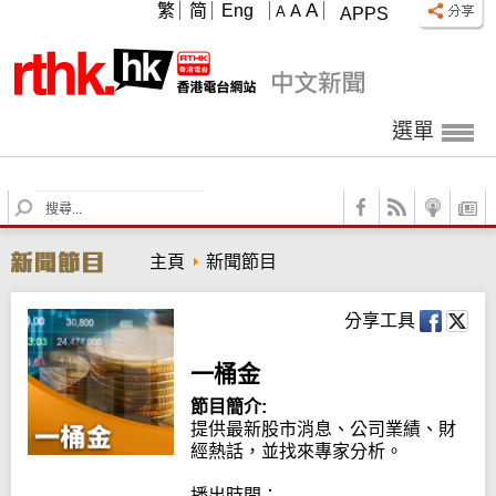
A
繁
简
Eng
A
A
APPS
選單
S
e
a
主頁
新聞節目
r
c
h
分享工具
一桶金
節目簡介:
提供最新股市消息、公司業績、財
經熱話，並找來專家分析。

播出時間：
