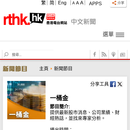
A
繁
简
Eng
A
A
APPS
選單
S
e
a
主頁
新聞節目
r
c
h
分享工具
一桶金
節目簡介:
提供最新股市消息、公司業績、財
經熱話，並找來專家分析。

播出時間：
