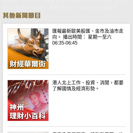
陳蓓敏：恒指今年不用櫥窗粉飾/潘鐵珊：內險股突顯投資價
值 /2026投資研討會：姜靜/溫灼培：英歐日央行議息周
匯報最新歐美股匯、金市及油市走
向。 播出時間： 星期一至六
06:35-06:45
港人北上工作、投資、消閒，都要
了解國情及經濟形勢。