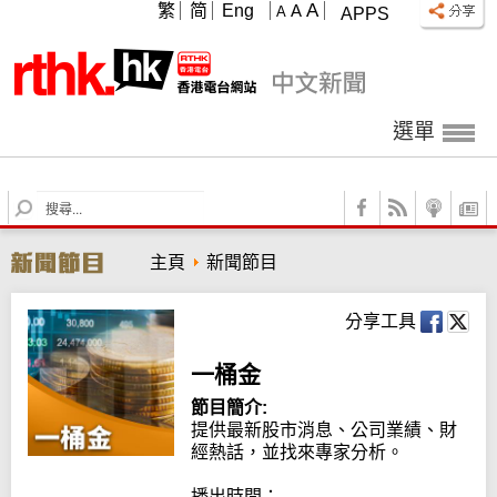
A
繁
简
Eng
A
A
APPS
選單
S
e
a
主頁
新聞節目
r
c
h
分享工具
一桶金
節目簡介:
提供最新股市消息、公司業績、財
經熱話，並找來專家分析。

播出時間：
