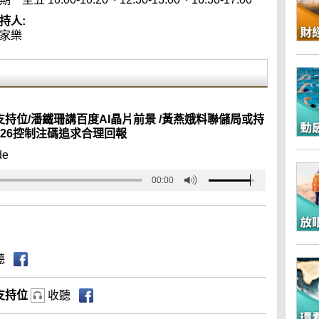
持人:
家樂
支持位/潘鐵珊講百度AI晶片前景 /黃燕娥料聯儲局或持
026控制注碼追求合理回報
de
00:00
聽
支持位
收聽