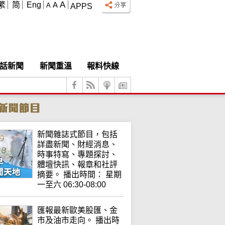
A
繁
简
Eng
A
A
APPS
話新聞
新聞重溫
報料快線
新聞雜誌式節目，包括
詳盡新聞、財經消息、
時事特寫、專題探討、
體壇快訊、報章和社評
摘要。 播出時間： 星期
一至六 06:30-08:00
匯報最新歐美股匯、金
市及油市走向。 播出時