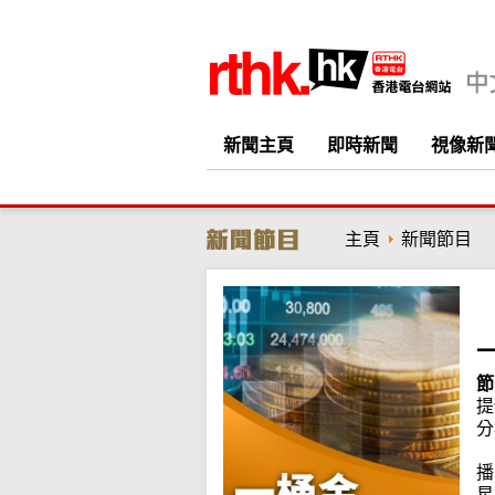
新聞主頁
即時新聞
視像新
主頁
新聞節目
節
提
分
播
星