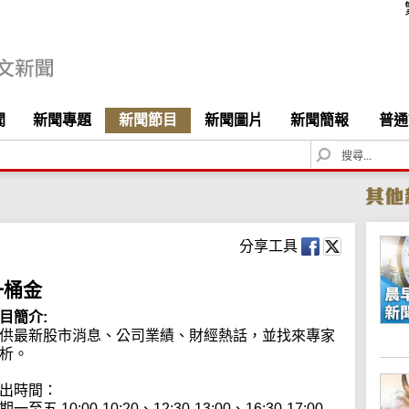
聞
新聞專題
新聞節目
新聞圖片
新聞簡報
普通
S
e
a
r
c
h
分享工具
一桶金
目簡介:
供最新股市消息、公司業績、財經熱話，並找來專家
析。

出時間：

期一至五 10:00-10:20、12:30-13:00、16:30-17:00