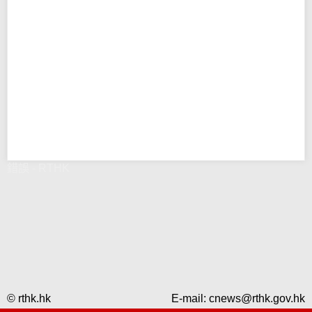
錯誤 - RTHK
© rthk.hk
E-mail:
cnews@rthk.gov.hk