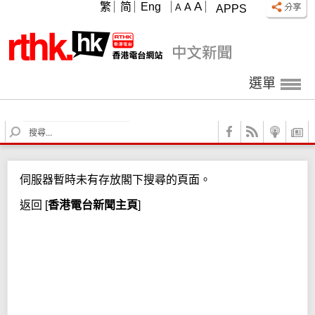
A
繁
简
Eng
A
A
APPS
選單
S
e
a
r
伺服器暫時未有存放閣下搜尋的頁面。
c
h
返回
[
香港電台新聞主頁
]