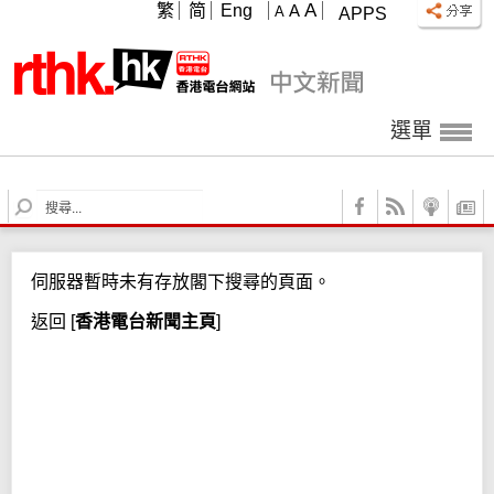
A
繁
简
Eng
A
A
APPS
選單
S
e
a
r
伺服器暫時未有存放閣下搜尋的頁面。
c
h
返回
[
香港電台新聞主頁
]