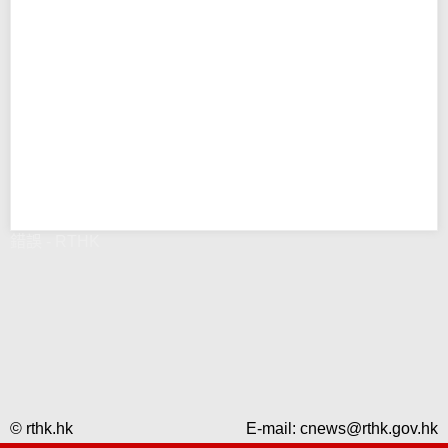
錯誤 - RTHK
© rthk.hk
E-mail:
cnews@rthk.gov.hk