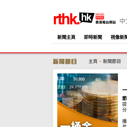
新聞主頁
即時新聞
視像新
主頁
新聞節目
節
提
分
播
星