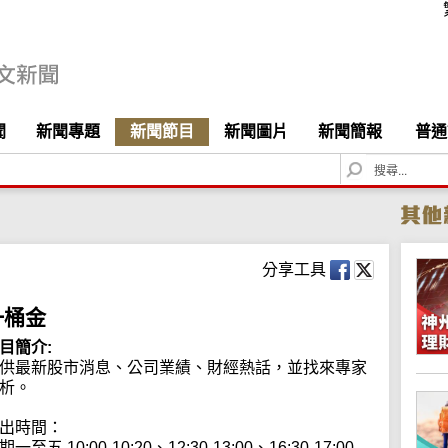
聞
新聞專題
新聞節目
新聞圖片
新聞簡報
普通
S
e
a
r
c
h
分享工具
一桶金
目簡介:
供最新股市消息、公司業績、財經熱話，並找來專家
析。

出時間：

期一至五 10:00-10:20、12:30-13:00、16:30-17:00