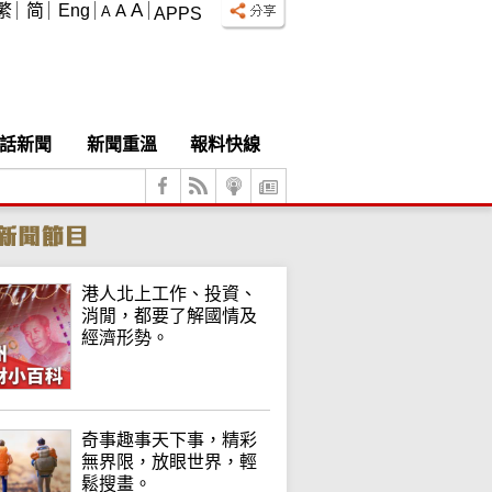
A
繁
简
Eng
A
A
APPS
話新聞
新聞重溫
報料快線
港人北上工作、投資、
消閒，都要了解國情及
經濟形勢。
奇事趣事天下事，精彩
無界限，放眼世界，輕
鬆搜畫。