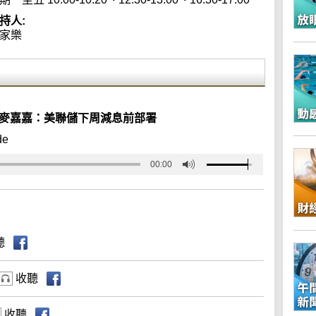
持人:
家樂
/麥嘉嘉：美聯儲下周減息前部署
de
00:00
聽
收聽
收聽