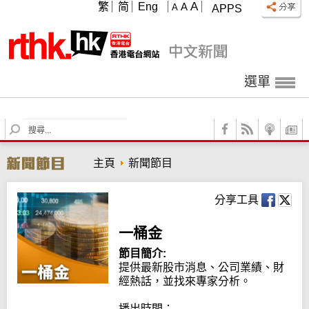
A
繁
简
Eng
A
A
APPS
選單
S
e
a
主頁
新聞節目
r
c
h
分享工具
一桶金
節目簡介:
提供最新股市消息、公司業績、財
經熱話，並找來專家分析。

播出時間：
